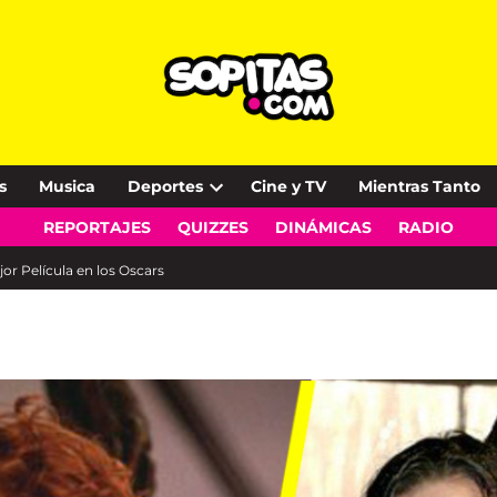
s
Musica
Deportes
Cine y TV
Mientras Tanto
Open
REPORTAJES
QUIZZES
DINÁMICAS
RADIO
dropdown
menu
jor Película en los Oscars