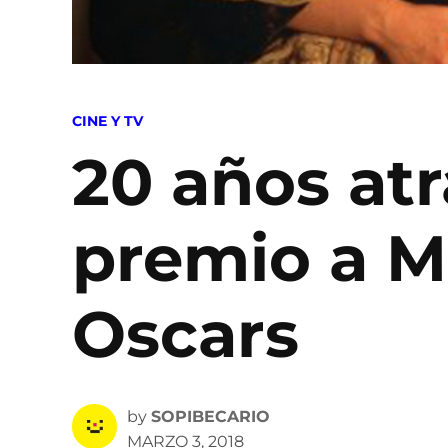
POSTED
CINE Y TV
IN
20 años atrá
premio a Me
Oscars
by
SOPIBECARIO
MARZO 3, 2018