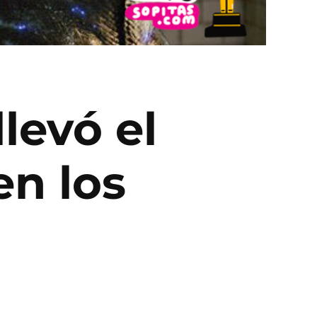
llevó el
en los