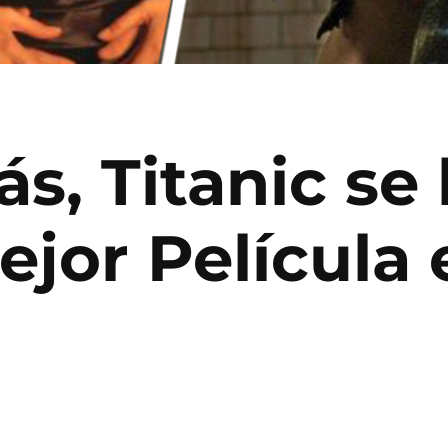
s, Titanic se 
jor Película 