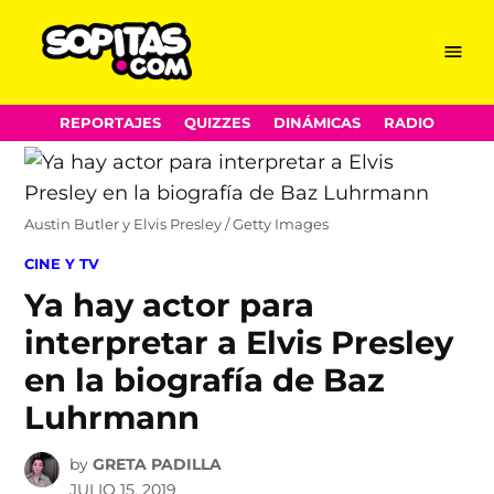
Menu
Sopitas.com
Skip
REPORTAJES
QUIZZES
DINÁMICAS
RADIO
to
content
Austin Butler y Elvis Presley / Getty Images
POSTED
CINE Y TV
IN
Ya hay actor para
interpretar a Elvis Presley
en la biografía de Baz
Luhrmann
by
GRETA PADILLA
JULIO 15, 2019