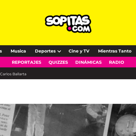
s
Musica
Deportes
Cine y TV
Mientras Tanto
Open
REPORTAJES
QUIZZES
DINÁMICAS
RADIO
dropdown
menu
Carlos Ballarta