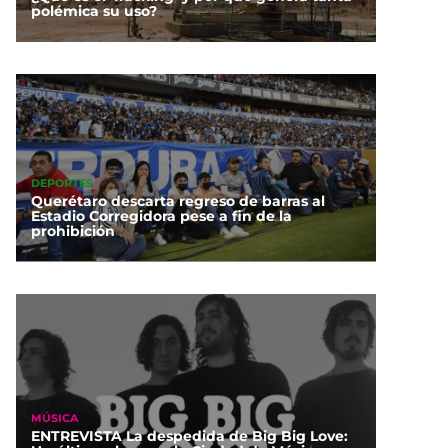
polémica su uso?
metime’: La historia real
trás de la película de
ert Pattinson sobre ‘To
Catch a Predator’
DEPORTES
Querétaro descarta regreso de barras al
Estadio Corregidora pese a fin de la
prohibición
MÚSICA
ENTREVISTA La despedida de Big Big Love: