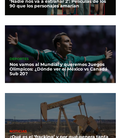
‘Nadie nos va a extrañar 2’: Películas de los
90 que los personajes amarían
DEPORTES
Nos vamos al Mundial y queremos Juegos
Olímpicos: ¿Dónde ver el México vs Canadá
Sub 20?
NOTICIAS
¿Qué es el ‘fracking’ y por qué genera tanta