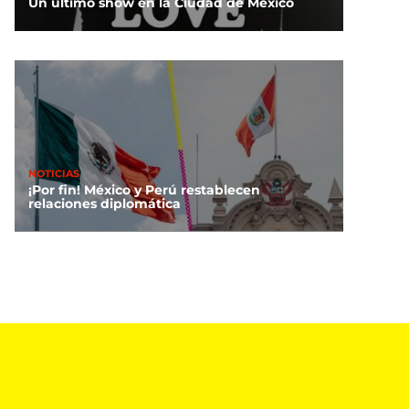
Un último show en la Ciudad de México
NOTICIAS
¡Por fin! México y Perú restablecen
relaciones diplomática