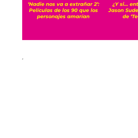
‘Nadie nos va a extrañar 2’:
¿Y si… en
Películas de los 90 que los
Jason Sudei
personajes amarían
de ‘T