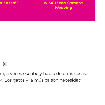
ed Lasso’?
el MCU con Samara
Rob
Weaving
m; a veces escribo y hablo de otras cosas.
 Los gatos y la música son necesidad