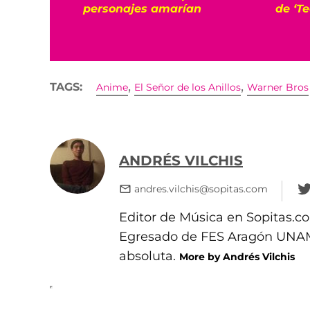
personajes amarían
de ‘T
,
,
TAGS:
Anime
El Señor de los Anillos
Warner Bros
ANDRÉS VILCHIS
andres.vilchis@sopitas.com
Editor de Música en Sopitas.co
Egresado de FES Aragón UNAM.
absoluta.
More by Andrés Vilchis