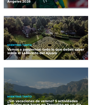
Ángeles 2028
MIENTRAS TANTO
Vamos a perdernos: todo lo que debes saber
sobre el Laberinto del Ajusco
MIENTRAS TANTO
¿Sin vacaciones de verano? 5 actividades
geniales que hacer en Tepoztlán en un día