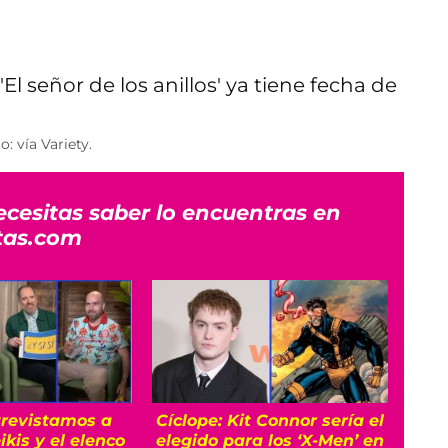
: vía Variety.
ecesitas saber lo encuentras en
tas.com
trevistamos a
Cíclope: Kit Connor sería el
‘Pri
kis y el elenco
elegido para los ‘X-Men’ en
de