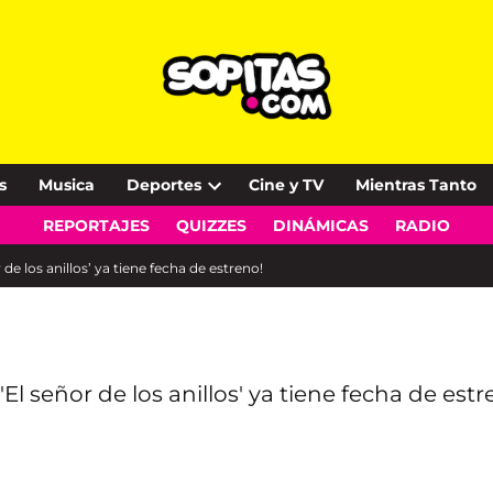
s
Musica
Deportes
Cine y TV
Mientras Tanto
Open
REPORTAJES
QUIZZES
DINÁMICAS
RADIO
dropdown
menu
de los anillos’ ya tiene fecha de estreno!