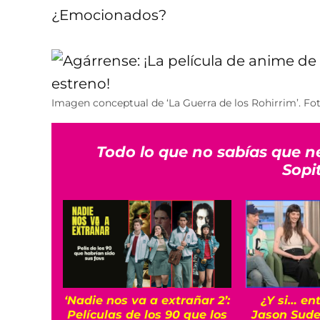
¿Emocionados?
Imagen conceptual de ‘La Guerra de los Rohirrim’. Foto
Todo lo que no sabías que n
Sopi
‘Nadie nos va a extrañar 2’:
¿Y si… en
Películas de los 90 que los
Jason Sudei