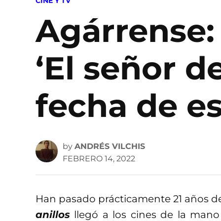
POSTED
CINE Y TV
IN
Agárrense: 
‘El señor de
fecha de es
by
ANDRÉS VILCHIS
FEBRERO 14, 2022
Han pasado prácticamente 21 años de
anillos
llegó a los cines de la man