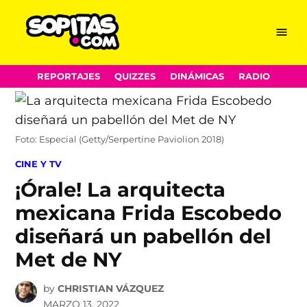
Menu
Sopitas.com
Skip
REPORTAJES
QUIZZES
DINÁMICAS
RADIO
to
content
Foto: Especial (Getty/Serpertine Paviolion 2018)
POSTED
CINE Y TV
IN
¡Órale! La arquitecta
mexicana Frida Escobedo
diseñará un pabellón del
Met de NY
by
CHRISTIAN VÁZQUEZ
MARZO 13, 2022