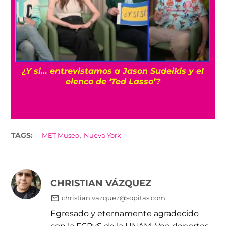
s
¿Y si… entrevistamos a Jason Sudeikis y el
elenco de ‘Ted Lasso’?
,
TAGS:
MET Museo
Nueva York
CHRISTIAN VÁZQUEZ
christian.vazquez@sopitas.com
Egresado y eternamente agradecido
con la FCPyS de la UNAM. Veo deportes