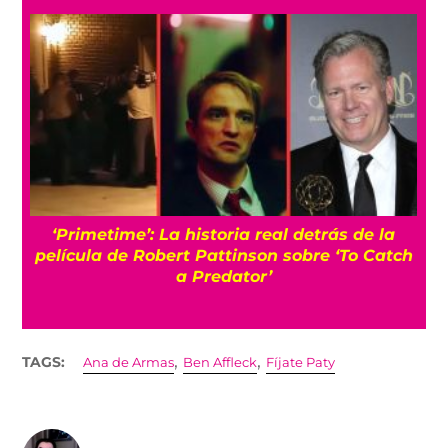
s
‘Primetime’: La historia real detrás de la
película de Robert Pattinson sobre ‘To Catch
a Predator’
,
,
TAGS:
Ana de Armas
Ben Affleck
Fíjate Paty