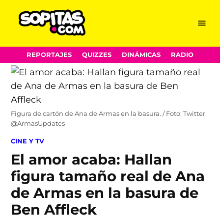
Menu
Sopitas.com
Skip
REPORTAJES
QUIZZES
DINÁMICAS
RADIO
to
content
Figura de cartón de Ana de Armas en la basura. / Foto: Twitter
@ArmasUpdates
POSTED
CINE Y TV
IN
El amor acaba: Hallan
figura tamaño real de Ana
de Armas en la basura de
Ben Affleck