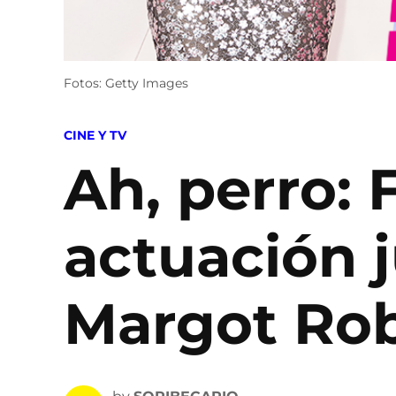
Fotos: Getty Images
POSTED
CINE Y TV
IN
Ah, perro: F
actuación j
Margot Ro