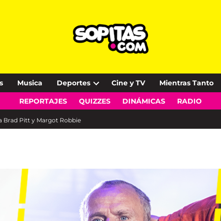
s
Musica
Deportes
Cine y TV
Mientras Tanto
Open
REPORTAJES
QUIZZES
DINÁMICAS
RADIO
dropdown
menu
 a Brad Pitt y Margot Robbie