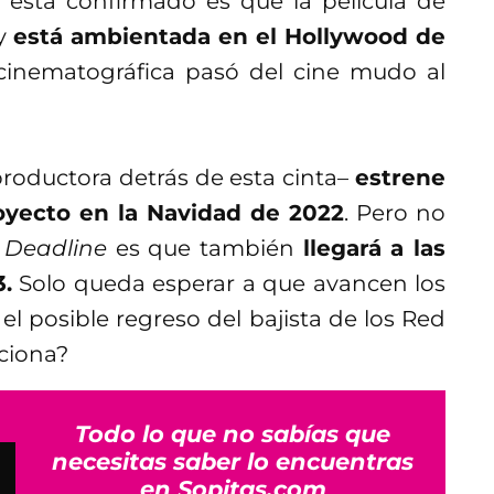
í está confirmado es que la película de
 y
está ambientada en el Hollywood de
a cinematográfica pasó del cine mudo al
productora detrás de esta cinta–
estrene
oyecto en la Navidad de 2022
. Pero no
a
Deadline
es que también
llegará a las
.
Solo queda esperar a que avancen los
l posible regreso del bajista de los Red
ociona?
Todo lo que no sabías que
necesitas saber lo encuentras
en Sopitas.com