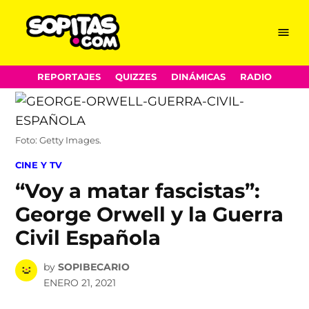
Menu
Sopitas.com
Skip
REPORTAJES
QUIZZES
DINÁMICAS
RADIO
to
content
Foto: Getty Images.
POSTED
CINE Y TV
IN
“Voy a matar fascistas”:
George Orwell y la Guerra
Civil Española
by
SOPIBECARIO
ENERO 21, 2021