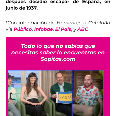
después decidió escapar de España, en
junio de 1937
.
*Con información de
Homenaje a Cataluña
vía
Público
,
Infobae
,
El País
, y
ABC
Todo lo que no sabías que
necesitas saber lo encuentras en
Sopitas.com