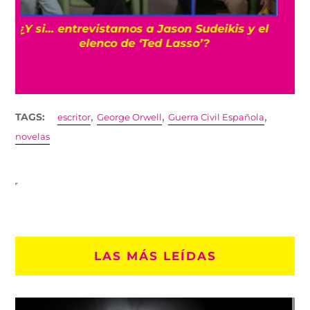
Cíclope: Kit Connor sería el elegido para los
‘X-Men’ en el MCU con Samara Weaving
,
,
,
TAGS:
escritor
George Orwell
Guerra Civil Española
novelas
LAS MÁS LEÍDAS