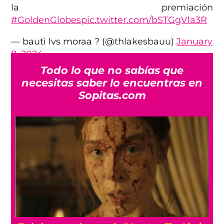
la premiación
#GoldenGlobes
pic.twitter.com/bSTGgVla3R
— bauti lvs moraa ? (@thlakesbauu)
January
8, 2024
Todo lo que no sabías que
necesitas saber lo encuentras en
Sopitas.com