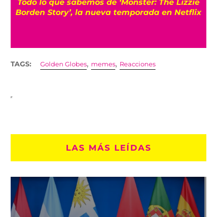
e
La guerra que terminó por el clima: Historia
ix
real detrás de ‘Bajo presión’ de Brendan
Fraser
,
,
TAGS:
Golden Globes
memes
Reacciones
LAS MÁS LEÍDAS