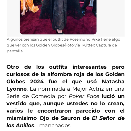
Algunos piensan que el outfit de Rosemund Pike tiene algo
que ver con los Golden Globes/Foto vía Twitter: Captura de
pantalla
Otro de los outfits interesantes pero
curiosos de la alfombra roja de los Golden
Globes 2024 fue el que usó Natasha
Lyonne
. La nominada a Mejor Actriz en una
Serie de Comedia por
Poker Face
l
ució un
vestido que, aunque ustedes no lo crean,
varios le encontraron parecido con el
mismísimo Ojo de Sauron de
El Señor de
los Anillos
.
.. manchados.