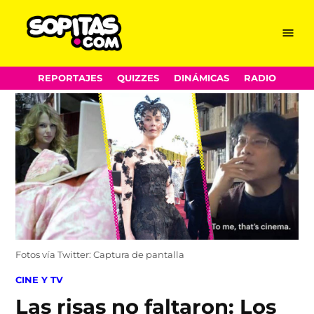
Menu
Sopitas.com
Skip
REPORTAJES
QUIZZES
DINÁMICAS
RADIO
to
content
Fotos vía Twitter: Captura de pantalla
POSTED
CINE Y TV
IN
Las risas no faltaron: Los