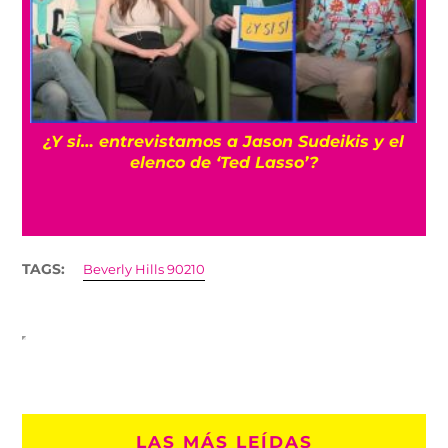
s
¿Y si… entrevistamos a Jason Sudeikis y el
elenco de ‘Ted Lasso’?
TAGS:
Beverly Hills 90210
LAS MÁS LEÍDAS