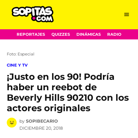
Menu
Sopitas.com
Skip
REPORTAJES
QUIZZES
DINÁMICAS
RADIO
to
content
Foto: Especial
POSTED
CINE Y TV
IN
¡Justo en los 90! Podría
haber un reebot de
Beverly Hills 90210 con los
actores originales
by
SOPIBECARIO
DICIEMBRE 20, 2018