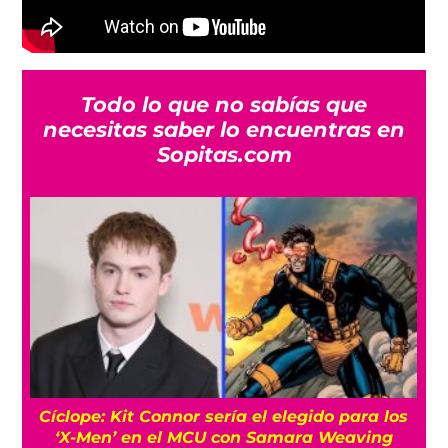
Todo lo que no sabías que
necesitas saber lo encuentras en
Sopitas.com
Cíclope: Kit Connor sería el elegido para los
‘X-Men’ en el MCU con Samara Weaving