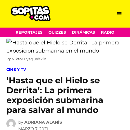
Menu
Sopitas.com
Skip
REPORTAJES
QUIZZES
DINÁMICAS
RADIO
to
content
Ig: Viktor Lyagushkin
POSTED
CINE Y TV
IN
‘Hasta que el Hielo se
Derrita’: La primera
exposición submarina
para salvar al mundo
by
ADRIANA ALANÍS
MARZO 7, 2021