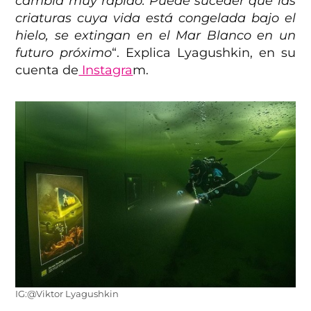
cambia muy rápido. Puede suceder que las
criaturas cuya vida está congelada bajo el
hielo, se extingan en el Mar Blanco en un
futuro próximo
“. Explica Lyagushkin, en su
cuenta de
Instagra
m.
IG:@Viktor Lyagushkin