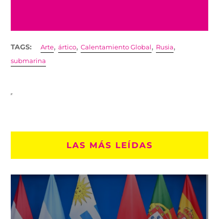
,
,
,
,
TAGS:
Arte
ártico
Calentamiento Global
Rusia
submarina
LAS MÁS LEÍDAS