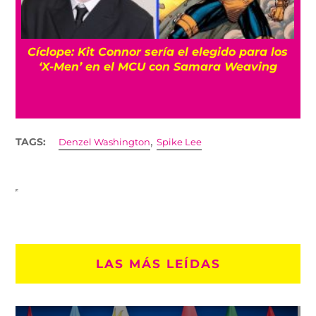
Cíclope: Kit Connor sería el elegido para los
‘X-Men’ en el MCU con Samara Weaving
,
TAGS:
Denzel Washington
Spike Lee
LAS MÁS LEÍDAS