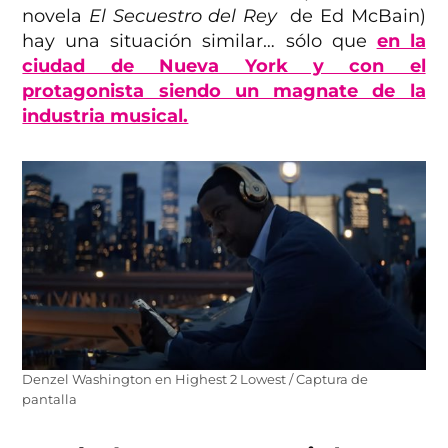
novela
El Secuestro del Rey
de Ed McBain)
hay una situación similar… sólo que
en la
ciudad de Nueva York y con el
protagonista siendo un magnate de la
industria musical.
Denzel Washington en Highest 2 Lowest / Captura de
pantalla