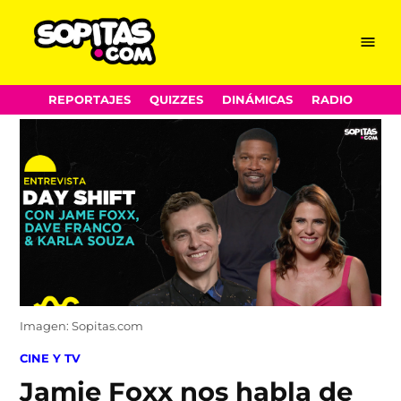
Menu
Sopitas.com
Skip
REPORTAJES
QUIZZES
DINÁMICAS
RADIO
to
content
Imagen: Sopitas.com
POSTED
CINE Y TV
IN
Jamie Foxx nos habla de