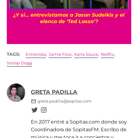
s
¿Y si… entrevistamos a Jason Sudeikis y el
elenco de ‘Ted Lasso’?
,
,
,
,
TAGS:
Entrevista
Jamie Foxx
Karla Souza
Netflix
Snoop Dogg
GRETA PADILLA
greta.padilla@sopitas.com
En 2017 entré a Sopitas.com donde soy
Coordinadora de SopitasFM. Escribo de
música y me toca ir a conciertos y