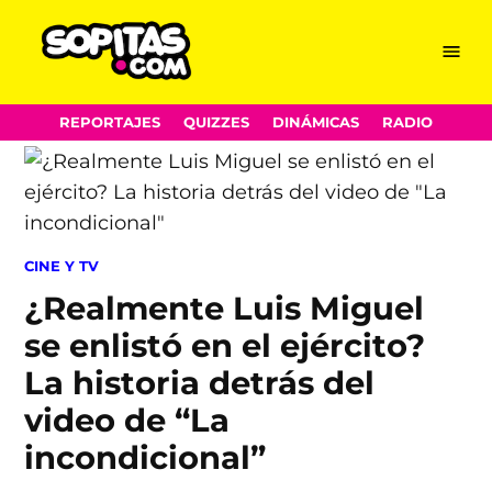
Menu
Sopitas.com
Skip
REPORTAJES
QUIZZES
DINÁMICAS
RADIO
to
content
POSTED
CINE Y TV
IN
¿Realmente Luis Miguel
se enlistó en el ejército?
La historia detrás del
video de “La
incondicional”