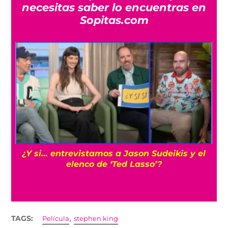
necesitas saber lo encuentras en
Sopitas.com
Cíclope: Kit Connor sería el elegido para los
‘X-Men’ en el MCU con Samara Weaving
,
TAGS:
Película
stephen king