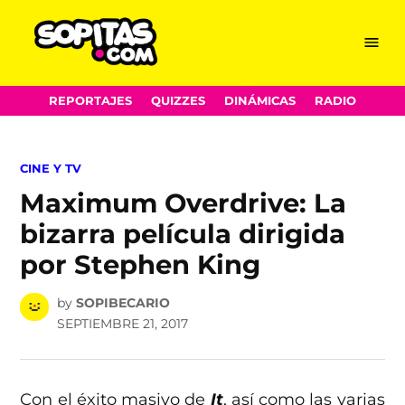
Menu
Sopitas.com
Skip
REPORTAJES
QUIZZES
DINÁMICAS
RADIO
to
content
POSTED
CINE Y TV
IN
Maximum Overdrive: La
bizarra película dirigida
por Stephen King
by
SOPIBECARIO
SEPTIEMBRE 21, 2017
Con el éxito masivo de
It
, así como las varias