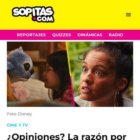
Menu
Sopitas.com
Skip
REPORTAJES
QUIZZES
DINÁMICAS
RADIO
to
content
Foto: Disney
POSTED
CINE Y TV
IN
¿Opiniones? La razón por