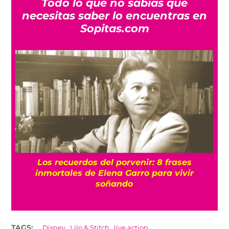
Todo lo que no sabías que
necesitas saber lo encuentras en
Sopitas.com
e
Los recuerdos del porvenir: 8 frases
inmortales de Elena Garro para vivir
soñando
,
,
TAGS:
Disney
Lilo & Stitch
live action