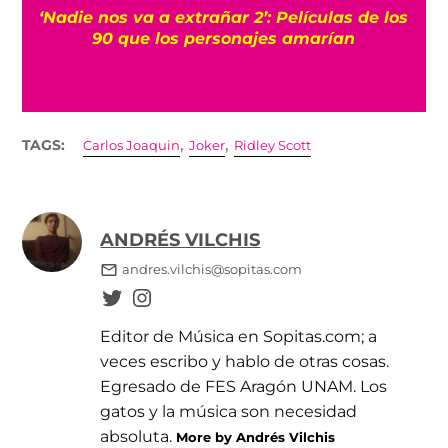
‘Nadie nos va a extrañar 2’: Películas de los
90 que los personajes amarían
,
,
TAGS:
Carlos Joaquin
Joker
Ridley Scott
ANDRÉS VILCHIS
andres.vilchis@sopitas.com
Editor de Música en Sopitas.com; a
veces escribo y hablo de otras cosas.
Egresado de FES Aragón UNAM. Los
gatos y la música son necesidad
absoluta.
More by Andrés Vilchis