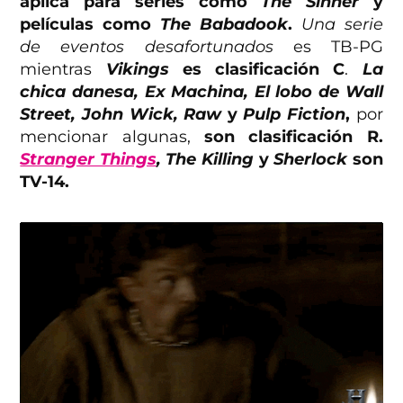
aplica para series como
The Sinner
y
películas como
The Babadook
.
Una serie
de eventos desafortunados
es TB-PG
mientras
Vikings
es clasificación C
.
La
chica danesa, Ex Machina, El lobo de Wall
Street, John Wick, Raw
y
Pulp Fiction
,
por
mencionar algunas,
son clasificación R.
Stranger Things
, The Killing
y
Sherlock
son
TV-14.