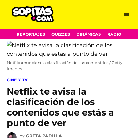
Menu
Sopitas.com
Skip
REPORTAJES
QUIZZES
DINÁMICAS
RADIO
to
content
Netflix anunciará la clasificación de sus contenidos / Getty
Images
POSTED
CINE Y TV
IN
Netflix te avisa la
clasificación de los
contenidos que estás a
punto de ver
by
GRETA PADILLA