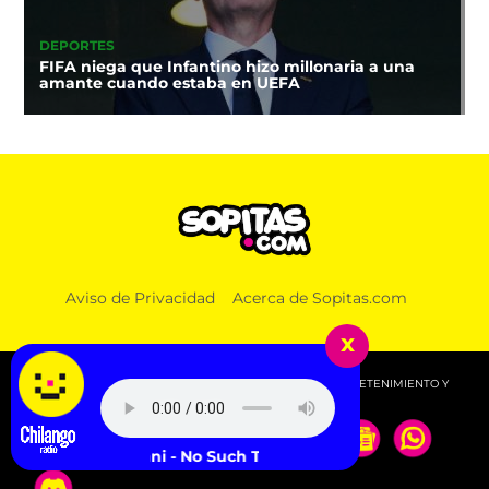
DEPORTES
FIFA niega que Infantino hizo millonaria a una
amante cuando estaba en UEFA
Aviso de Privacidad
Acerca de Sopitas.com
x
© 2026 SOPITAS.COM - MÚSICA, NOTICIAS, DEPORTES, ENTRETENIMIENTO Y
MÁS!.
Kehlani - No Such Thing (feat. Clipse)