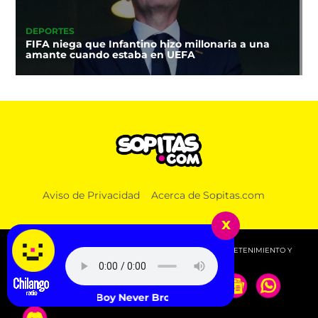
DEPORTES
FIFA niega que Infantino hizo millonaria a una
amante cuando estaba en UEFA
Aviso de Privacidad
Acerca de Sopitas.com
x
© 2026 SOPITAS.COM - MÚSICA, NOTICIAS, DEPORTES, ENTRETENIMIENTO Y
MÁS!.
YoungBoy Never Broke Again - Priorities