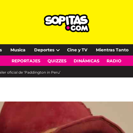
s
Musica
Deportes
Cine y TV
Mientras Tanto
Open
REPORTAJES
QUIZZES
DINÁMICAS
RADIO
dropdown
menu
áiler oficial de ‘Paddington in Peru’