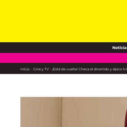
Skip
to
content
Noticia
Inicio
»
Cine y TV
»
¡Está de vuelta! Checa el divertido y épico tr