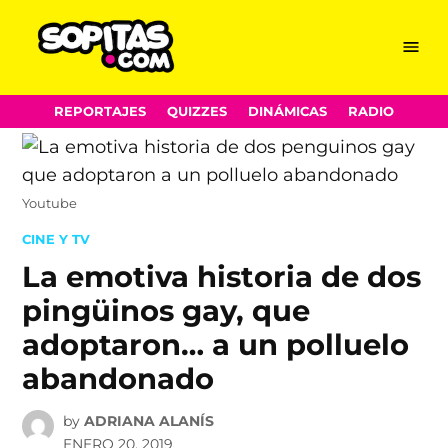
Menu
Sopitas.com
Skip
REPORTAJES
QUIZZES
DINÁMICAS
RADIO
to
content
Youtube
POSTED
CINE Y TV
IN
La emotiva historia de dos
pingüinos gay, que
adoptaron… a un polluelo
abandonado
by
ADRIANA ALANÍS
ENERO 20, 2019