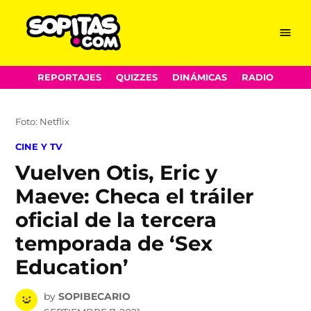
Menu
Sopitas.com
Skip
REPORTAJES
QUIZZES
DINÁMICAS
RADIO
to
content
Foto: Netflix
POSTED
CINE Y TV
IN
Vuelven Otis, Eric y
Maeve: Checa el tráiler
oficial de la tercera
temporada de ‘Sex
Education’
by
SOPIBECARIO