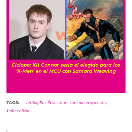
Cíclope: Kit Connor sería el elegido para los
‘X-Men’ en el MCU con Samara Weaving
,
,
,
TAGS:
Netflix
Sex Education
tercera temporada
Tráiler oficial