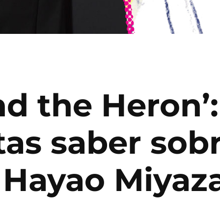
d the Heron’:
tas saber sobr
e Hayao Miyaz