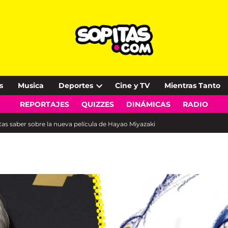
s
Musica
Deportes
Cine y TV
Mientras Tanto
Open
REPORTAJES
QUIZZES
DINÁMICAS
RADIO
dropdown
menu
tas saber sobre la nueva película de Hayao Miyazaki