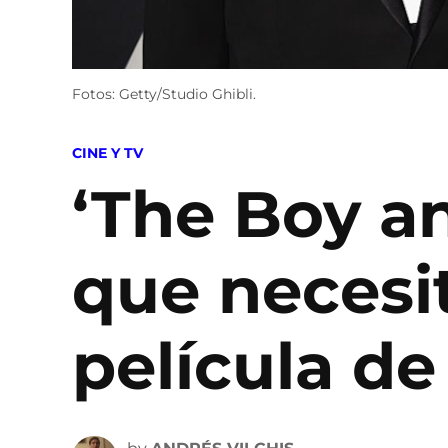
Fotos: Getty/Studio Ghibli.
POSTED
CINE Y TV
IN
‘The Boy an
que necesi
película d