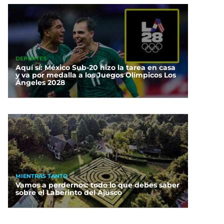
DEPORTES
Aquí sí: México Sub-20 hizo la tarea en casa
y va por medalla a los Juegos Olímpicos Los
Ángeles 2028
MIENTRAS TANTO
Vamos a perdernos: todo lo que debes saber
sobre el Laberinto del Ajusco