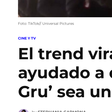
Foto: TikTok// Universal Pictures
POSTED
CINE Y TV
IN
El trend vi
ayudado a q
Gru’ sea un