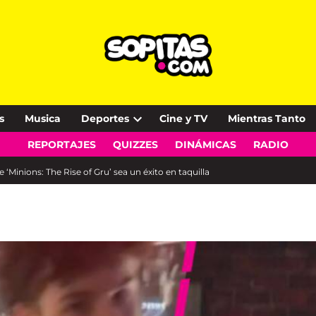
s
Musica
Deportes
Cine y TV
Mientras Tanto
Open
REPORTAJES
QUIZZES
DINÁMICAS
RADIO
dropdown
menu
 ‘Minions: The Rise of Gru’ sea un éxito en taquilla