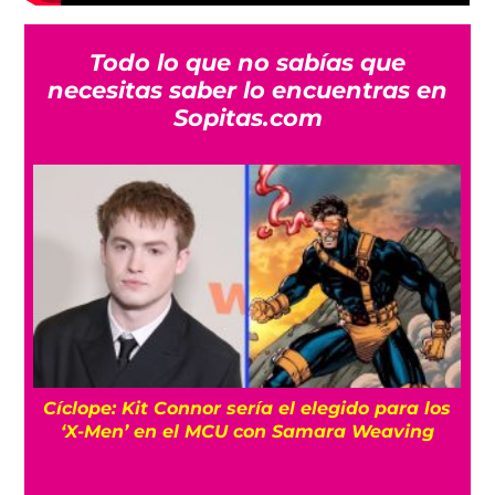
Todo lo que no sabías que
necesitas saber lo encuentras en
Sopitas.com
Cíclope: Kit Connor sería el elegido para los
‘X-Men’ en el MCU con Samara Weaving