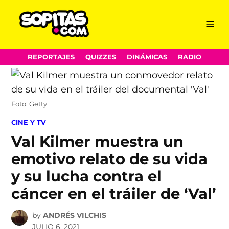
Menu
Sopitas.com
Skip
REPORTAJES
QUIZZES
DINÁMICAS
RADIO
to
content
Foto: Getty
POSTED
CINE Y TV
IN
Val Kilmer muestra un
emotivo relato de su vida
y su lucha contra el
cáncer en el tráiler de ‘Val’
by
ANDRÉS VILCHIS
JULIO 6, 2021