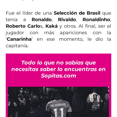
Fue el líder de una
Selección de Brasil
que
tenía a
Ronaldo
,
Rivaldo
,
Ronaldinho
,
Roberto Carlo
s,
Kaká
y otros. Al final, ser el
jugador con más apariciones con la
‘
Canarinha
‘ en ese momento, le dio la
capitanía.
Todo lo que no sabías que
necesitas saber lo encuentras en
Sopitas.com