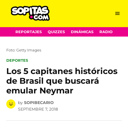
Menu
Sopitas.com
Skip
REPORTAJES
QUIZZES
DINÁMICAS
RADIO
to
content
Foto: Getty Images
POSTED
DEPORTES
IN
Los 5 capitanes históricos
de Brasil que buscará
emular Neymar
by
SOPIBECARIO
SEPTIEMBRE 7, 2018