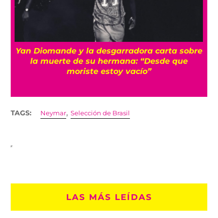
a
Yan Diomande y la desgarradora carta sobre
s
la muerte de su hermana: “Desde que
moriste estoy vacío”
,
TAGS:
Neymar
Selección de Brasil
LAS MÁS LEÍDAS