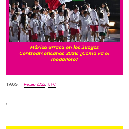
México arrasa en los Juegos
Centroamericanos 2026: ¿Cómo va el
medallero?
,
TAGS:
Recap 2022
UFC