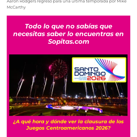
Aaron Rodgers regresó para una última temporada por Mike
McCarthy
Todo lo que no sabías que
necesitas saber lo encuentras en
Sopitas.com
 y
¿A qué hora y dónde ver la clausura de los
Juegos Centroamericanos 2026?