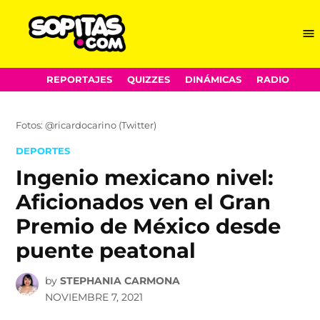
Me
Sopitas.com
Skip
REPORTAJES
QUIZZES
DINÁMICAS
RADIO
to
content
Fotos: @ricardocarino (Twitter)
POSTED
DEPORTES
IN
Ingenio mexicano nivel:
Aficionados ven el Gran
Premio de México desde
puente peatonal
by
STEPHANIA CARMONA
NOVIEMBRE 7, 2021