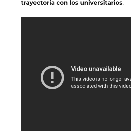
trayectoria con los universitarios
.
El posible fichaje 
Chivas
Después de varios torneos,
Ala
indiscutible para los Pumas
y su gra
equipos en la Liga MX,
aunque no del 
David Medrano
anunció que
el futu
‘Rebaño Sagrado’ ya comenzó a mover 
club.
El periodista de TV Azteca también