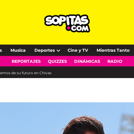
s
Musica
Deportes
Cine y TV
Mientras Tanto
Open
REPORTAJES
QUIZZES
DINÁMICAS
RADIO
dropdown
menu
emos de su futuro en Chivas