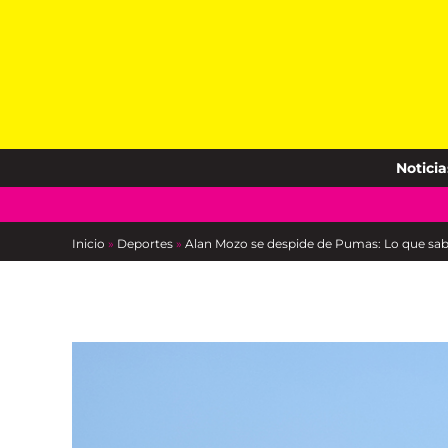
Skip
to
content
Noticia
Inicio
»
Deportes
»
Alan Mozo se despide de Pumas: Lo que sab