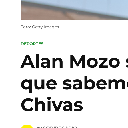
Foto: Getty Images
POSTED
DEPORTES
IN
Alan Mozo 
que sabemo
Chivas