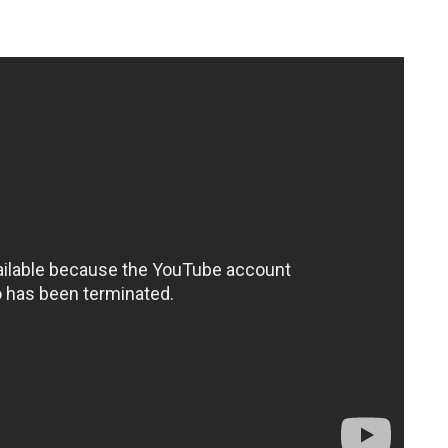
de Alan Mozo con
n Mozo se consagró como titular
n nivel ha llamado la atención de varios
Tata Martino, que lo tiene borrado
.
ro de Alan Mozo está en las Chivas
y el
sus fichas para llevarse al lateral a su
 mencionó que
el ‘Chino’ Huerta podría