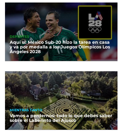
DEPORTES
Aquí sí: México Sub-20 hizo la tarea en casa
y va por medalla a los Juegos Olímpicos Los
Ángeles 2028
MIENTRAS TANTO
Vamos a perdernos: todo lo que debes saber
sobre el Laberinto del Ajusco