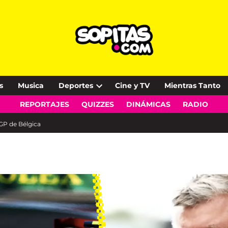
s
Musica
Deportes
Cine y TV
Mientras Tanto
Open
REPORTAJES
QUIZZES
DINÁMICAS
RADIO
dropdown
menu
GP de Bélgica