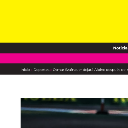
Skip
to
content
Noticia
Inicio
»
Deportes
»
Otmar Szafnauer dejará Alpine después del 