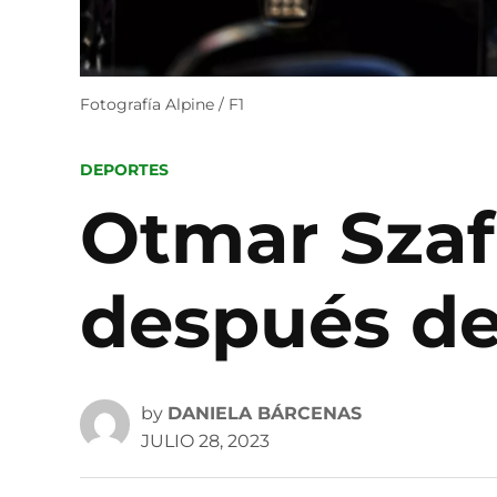
Fotografía Alpine / F1
POSTED
DEPORTES
IN
Otmar Szaf
después de
by
DANIELA BÁRCENAS
JULIO 28, 2023