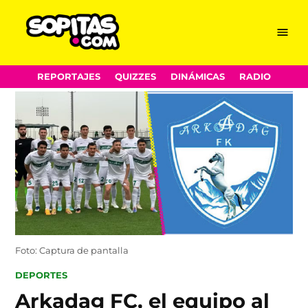
Menu
Sopitas.com
Skip
REPORTAJES
QUIZZES
DINÁMICAS
RADIO
to
content
Foto: Captura de pantalla
POSTED
DEPORTES
IN
Arkadag FC, el equipo al