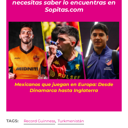
necesitas saber lo encuentras en
Sopitas.com
Mexicanos que juegan en Europa: Desde
Dinamarca hasta Inglaterra
,
TAGS:
Record Guinness
Turkmenistán