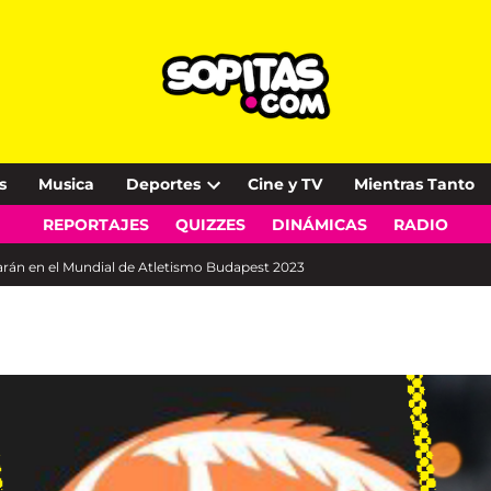
s
Musica
Deportes
Cine y TV
Mientras Tanto
Open
REPORTAJES
QUIZZES
DINÁMICAS
RADIO
dropdown
menu
parán en el Mundial de Atletismo Budapest 2023