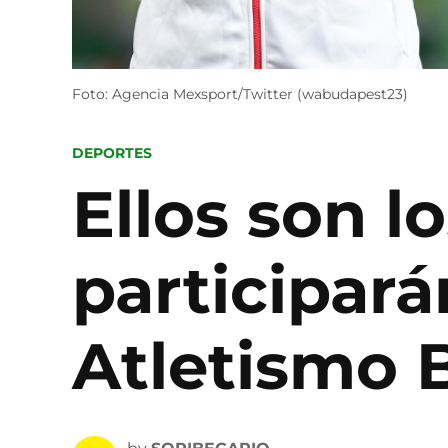
Foto: Agencia Mexsport/Twitter (wabudapest23)
POSTED
DEPORTES
IN
Ellos son l
participará
Atletismo 