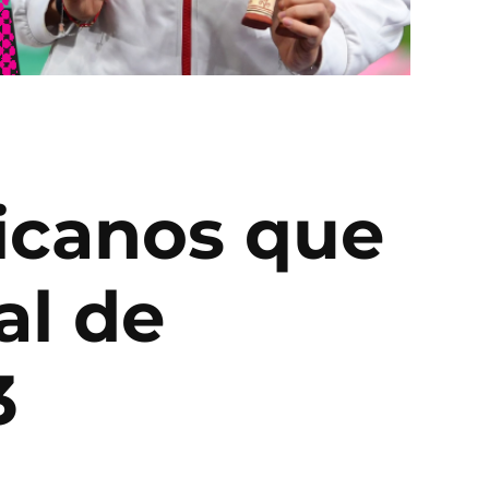
xicanos que
al de
3