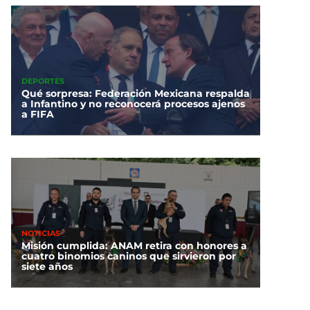
DEPORTES
Qué sorpresa: Federación Mexicana respalda
a Infantino y no reconocerá procesos ajenos
a FIFA
NOTICIAS
Misión cumplida: ANAM retira con honores a
cuatro binomios caninos que sirvieron por
siete años