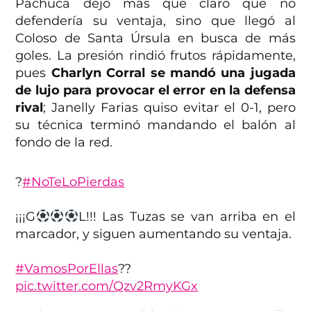
Pachuca dejó más que claro que no
defendería su ventaja, sino que llegó al
Coloso de Santa Úrsula en busca de más
goles. La presión rindió frutos rápidamente,
pues
Charlyn Corral se mandó una jugada
de lujo para provocar el error en la defensa
rival
; Janelly Farias quiso evitar el 0-1, pero
su técnica terminó mandando el balón al
fondo de la red.
?
#NoTeLoPierdas
¡¡¡G
L!!! Las Tuzas se van arriba en el
marcador, y siguen aumentando su ventaja.
#VamosPorEllas
??
pic.twitter.com/Qzv2RmyKGx