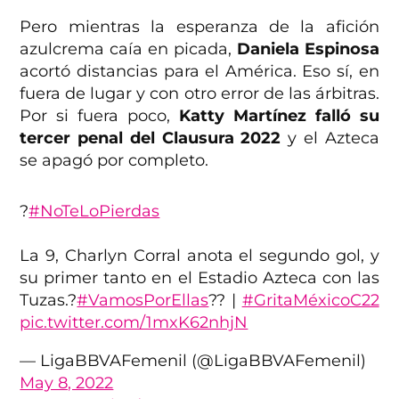
Pero mientras la esperanza de la afición
azulcrema caía en picada,
Daniela Espinosa
acortó distancias para el América. Eso sí, en
fuera de lugar y con otro error de las árbitras.
Por si fuera poco,
Katty Martínez falló su
tercer penal del Clausura 2022
y el Azteca
se apagó por completo.
?
#NoTeLoPierdas
La 9, Charlyn Corral anota el segundo gol, y
su primer tanto en el Estadio Azteca con las
Tuzas.?
#VamosPorEllas
?? |
#GritaMéxicoC22
pic.twitter.com/1mxK62nhjN
— LigaBBVAFemenil (@LigaBBVAFemenil)
May 8, 2022