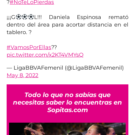
?
#NoTeLoPierdas
¡¡¡G
L!!! Daniela Espinosa remató
dentro del área para acortar distancia en el
tablero. ?
#VamosPorEllas
??
pic.twitter.com/x2KT4VMYsQ
— LigaBBVAFemenil (@LigaBBVAFemenil)
May 8, 2022
Todo lo que no sabías que
necesitas saber lo encuentras en
Sopitas.com