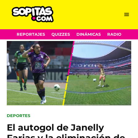
Menu
Sopitas.com
Skip
REPORTAJES
QUIZZES
DINÁMICAS
RADIO
to
content
POSTED
DEPORTES
IN
El autogol de Janelly
Farias y la eliminación de