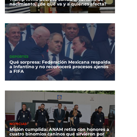
nacimiento, ¿de qué va y a quiénes afecta?
DEPORTES
Qué sorpresa: Federación Mexicana respalda
a Infantino y no reconocerá procesos ajenos
a FIFA
NOTICIAS
Misión cumplida: ANAM retira con honores a
cuatro binomios caninos que sirvieron por