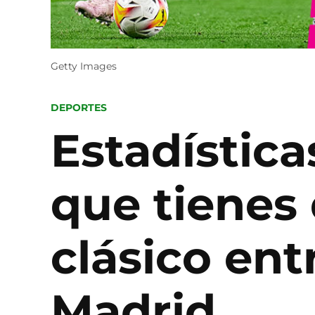
Getty Images
POSTED
DEPORTES
IN
Estadística
que tienes 
clásico ent
Madrid