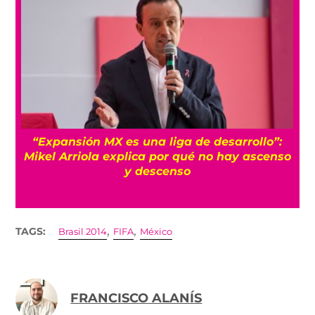
“Expansión MX es una liga de desarrollo”:
Mikel Arriola explica por qué no hay ascenso
y descenso
,
,
TAGS:
Brasil 2014
FIFA
México
FRANCISCO ALANÍS