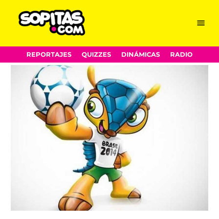
Menu
Sopitas.com
Skip
REPORTAJES
QUIZZES
DINÁMICAS
RADIO
to
content