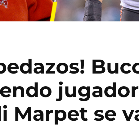
 pedazos! Buc
iendo jugador
li Marpet se v