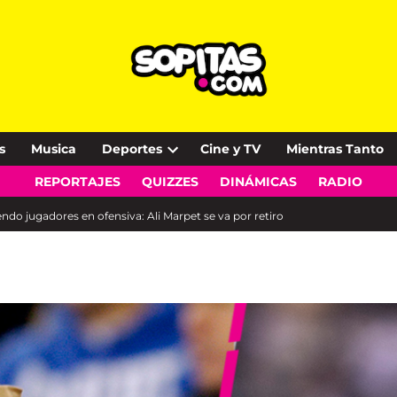
s
Musica
Deportes
Cine y TV
Mientras Tanto
Open
REPORTAJES
QUIZZES
DINÁMICAS
RADIO
dropdown
menu
ndo jugadores en ofensiva: Ali Marpet se va por retiro