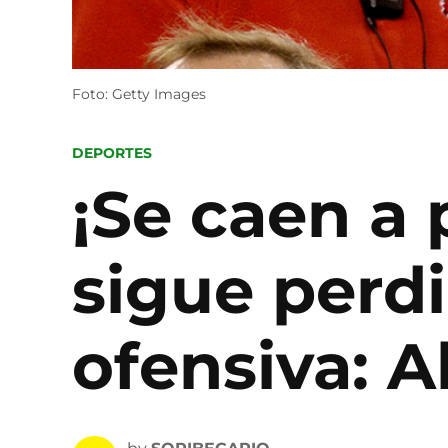
Foto: Getty Images
POSTED
DEPORTES
IN
¡Se caen a
sigue perd
ofensiva: A