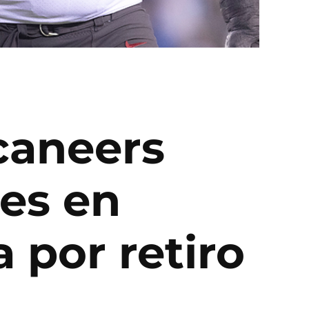
caneers
es en
a por retiro