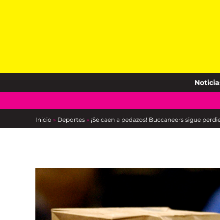
Skip
to
content
Noticia
Inicio
»
Deportes
»
¡Se caen a pedazos! Buccaneers sigue perdie