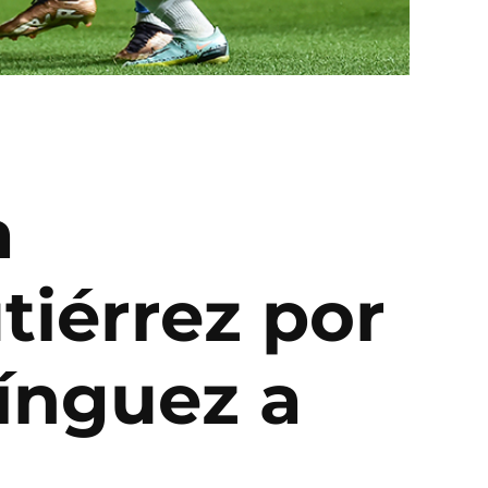
a
tiérrez por
mínguez a