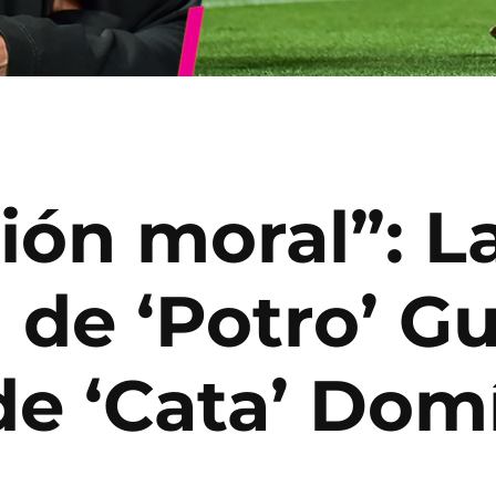
ión moral”: L
 de ‘Potro’ Gu
 de ‘Cata’ Do