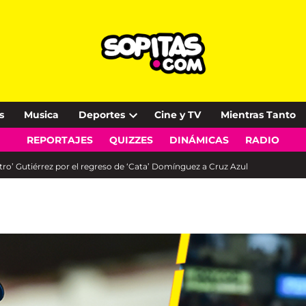
s
Musica
Deportes
Cine y TV
Mientras Tanto
Open
REPORTAJES
QUIZZES
DINÁMICAS
RADIO
dropdown
menu
tro’ Gutiérrez por el regreso de ‘Cata’ Domínguez a Cruz Azul