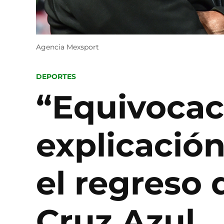
Agencia Mexsport
POSTED
DEPORTES
IN
“Equivocac
explicación
el regreso
Cruz Azul