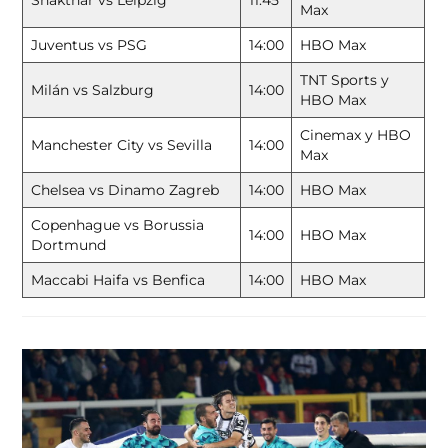
Shakthar vs Leipzig
11:45
Max
Juventus vs PSG
14:00
HBO Max
TNT Sports y
Milán vs Salzburg
14:00
HBO Max
Cinemax y HBO
Manchester City vs Sevilla
14:00
Max
Chelsea vs Dinamo Zagreb
14:00
HBO Max
Copenhague vs Borussia
14:00
HBO Max
Dortmund
Maccabi Haifa vs Benfica
14:00
HBO Max