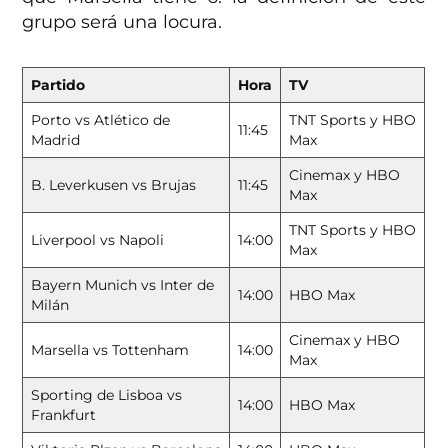
grupo será una locura.
Partido
Hora
TV
Porto vs Atlético de
TNT Sports y HBO
11:45
Madrid
Max
Cinemax y HBO
B. Leverkusen vs Brujas
11:45
Max
TNT Sports y HBO
Liverpool vs Napoli
14:00
Max
Bayern Munich vs Inter de
14:00
HBO Max
Milán
Cinemax y HBO
Marsella vs Tottenham
14:00
Max
Sporting de Lisboa vs
14:00
HBO Max
Frankfurt