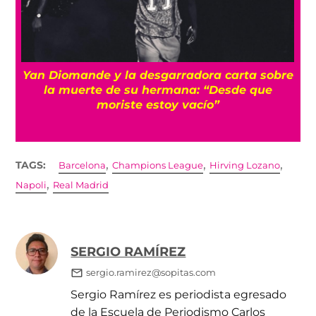
a
Yan Diomande y la desgarradora carta sobre
s
la muerte de su hermana: “Desde que
moriste estoy vacío”
,
,
,
TAGS:
Barcelona
Champions League
Hirving Lozano
,
Napoli
Real Madrid
SERGIO RAMÍREZ
sergio.ramirez@sopitas.com
Sergio Ramírez es periodista egresado
de la Escuela de Periodismo Carlos