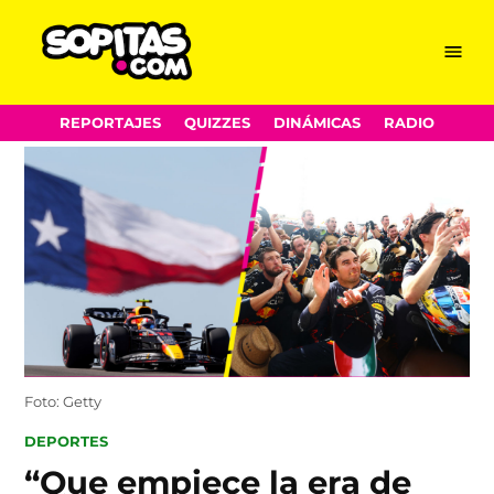
Menu
Sopitas.com
Skip
REPORTAJES
QUIZZES
DINÁMICAS
RADIO
to
content
Foto: Getty
POSTED
DEPORTES
IN
“Que empiece la era de