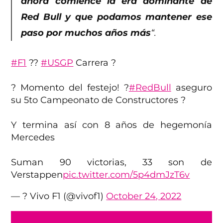
ahora comience la era dominante de
Red Bull y que podamos mantener ese
paso por muchos años más
“.
#F1
??
#USGP
Carrera ?
? Momento del festejo! ?
#RedBull
aseguro
su 5to Campeonato de Constructores ?
Y termina así con 8 años de hegemonía
Mercedes
Suman 90 victorias, 33 son de
Verstappen
pic.twitter.com/5p4dmJzT6v
— ? Vivo F1 (@vivof1)
October 24, 2022