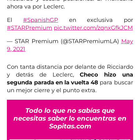
ahora va por Leclerc.
El
#SpanishGP
en exclusiva por
#STARPremium
pic.twitter.com/zqnxGfkJCM
— STAR Premium (@STARPremiumLA)
May
9, 2021
Con tanta distancia por delante de Ricciardo
y detrás de Leclerc,
Checo hizo una
segunda parada en la vuelta 48
para buscar
un mejor cierre y el punto extra.
Todo lo que no sabías que
necesitas saber lo encuentras en
Sopitas.com