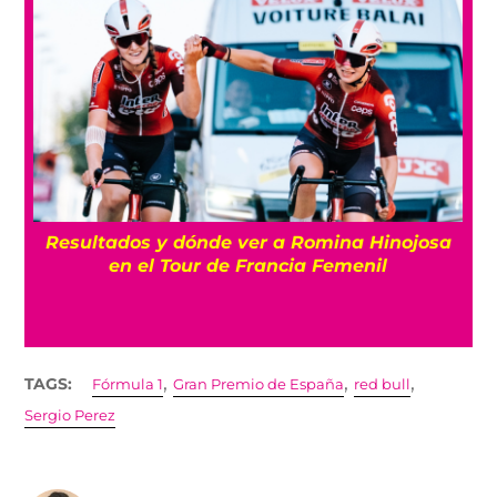
Resultados y dónde ver a Romina Hinojosa
en el Tour de Francia Femenil
,
,
,
TAGS:
Fórmula 1
Gran Premio de España
red bull
Sergio Perez