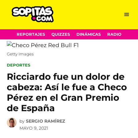
Menu
Sopitas.com
Skip
REPORTAJES
QUIZZES
DINÁMICAS
RADIO
to
content
Getty Images
POSTED
DEPORTES
IN
Ricciardo fue un dolor de
cabeza: Así le fue a Checo
Pérez en el Gran Premio
de España
by
SERGIO RAMÍREZ
MAYO 9, 2021