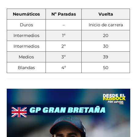
Neumáticos
Nº Paradas
Vuelta
Duros
–
Inicio de carrera
Intermedios
1º
20
Intermedios
2º
30
Medios
3º
39
Blandas
4º
50