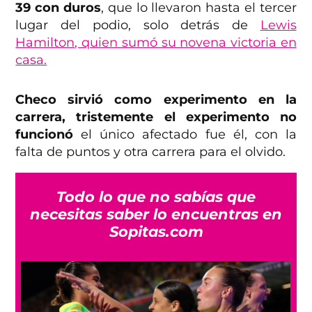
39 con duros
, que lo llevaron hasta el tercer
lugar del podio, solo detrás de
Lewis
Hamilton, quien sumó su novena victoria en
casa.
Checo sirvió como experimento en la
carrera, tristemente el experimento no
funcionó
el único afectado fue él, con la
falta de puntos y otra carrera para el olvido.
Todo lo que no sabías que
necesitas saber lo encuentras en
Sopitas.com