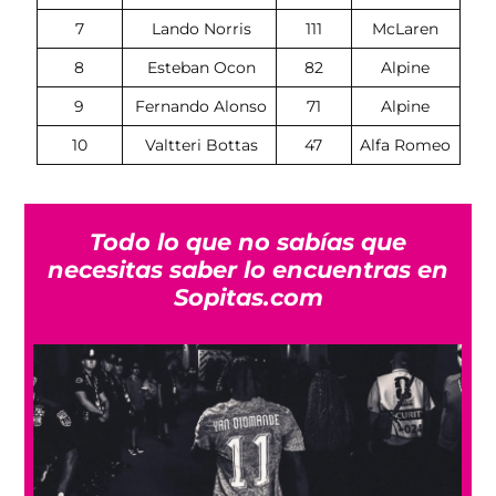
7
Lando Norris
111
McLaren
8
Esteban Ocon
82
Alpine
9
Fernando Alonso
71
Alpine
10
Valtteri Bottas
47
Alfa Romeo
Todo lo que no sabías que
necesitas saber lo encuentras en
Sopitas.com