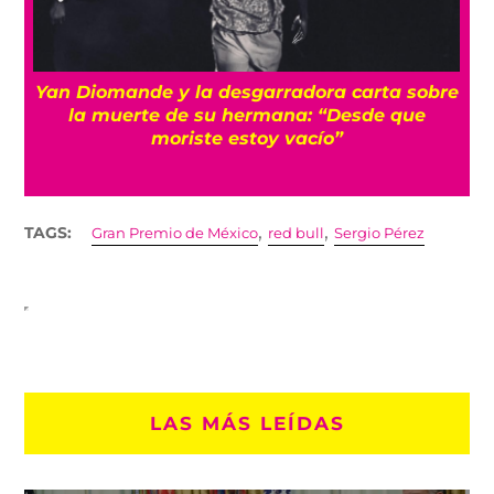
a
Yan Diomande y la desgarradora carta sobre
s
la muerte de su hermana: “Desde que
moriste estoy vacío”
,
,
TAGS:
Gran Premio de México
red bull
Sergio Pérez
LAS MÁS LEÍDAS