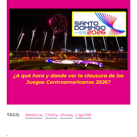
 y
¿A qué hora y dónde ver la clausura de los
Juegos Centroamericanos 2026?
,
,
,
TAGS:
América
Chelis
chivas
Liga MX