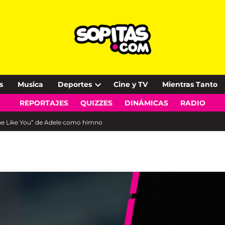
s
Musica
Deportes
Cine y TV
Mientras Tanto
Open
REPORTAJES
QUIZZES
DINÁMICAS
RADIO
dropdown
menu
e Like You” de Adele como himno