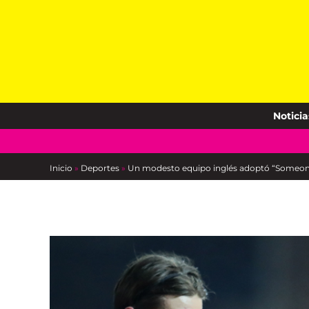
Skip
to
content
Noticia
Inicio
»
Deportes
»
Un modesto equipo inglés adoptó “Someon