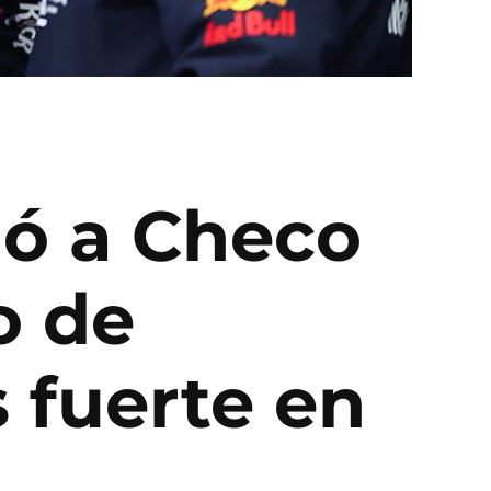
ió a Checo
o de
 fuerte en