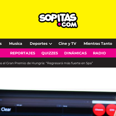
s
Musica
Deportes
Cine y TV
Mientras Tanto
Open
REPORTAJES
QUIZZES
DINÁMICAS
RADIO
dropdown
menu
as el Gran Premio de Hungría: “Regresará más fuerte en Spa”