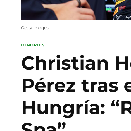
Getty Images
POSTED
DEPORTES
IN
Christian 
Pérez tras 
Hungría: “
Spa”