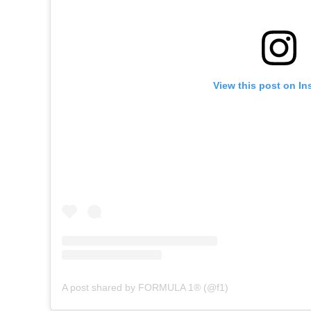
View this post on In
A post shared by FORMULA 1® (@f1)