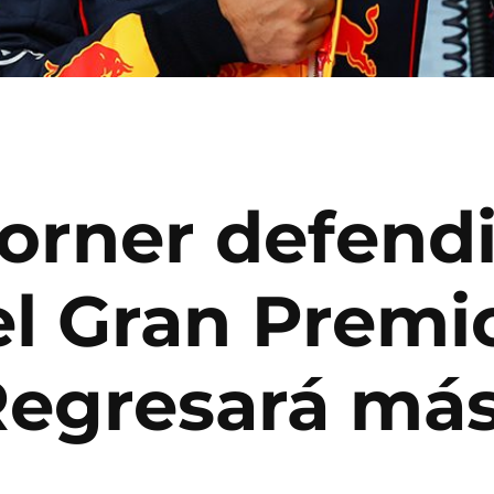
Horner defend
el Gran Premi
Regresará más