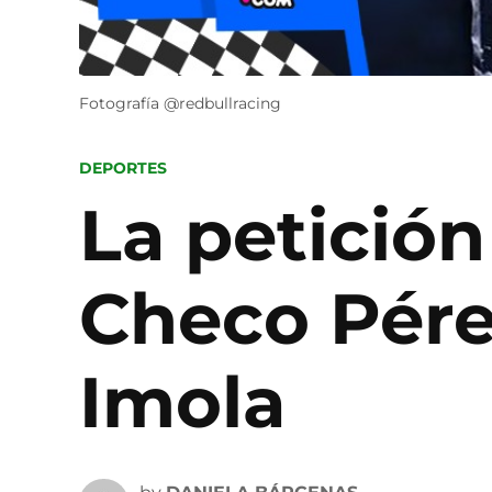
Fotografía @redbullracing
POSTED
DEPORTES
IN
La petición
Checo Pére
Imola