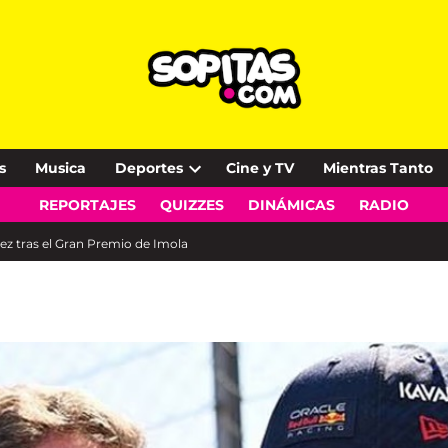
s
Musica
Deportes
Cine y TV
Mientras Tanto
Open
REPORTAJES
QUIZZES
DINÁMICAS
RADIO
dropdown
menu
ez tras el Gran Premio de Imola