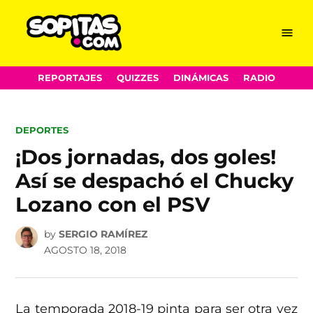
Menu
Sopitas.com
Skip
REPORTAJES
QUIZZES
DINÁMICAS
RADIO
to
content
POSTED
DEPORTES
IN
¡Dos jornadas, dos goles!
Así se despachó el Chucky
Lozano con el PSV
by
SERGIO RAMÍREZ
AGOSTO 18, 2018
La temporada 2018-19 pinta para ser otra vez