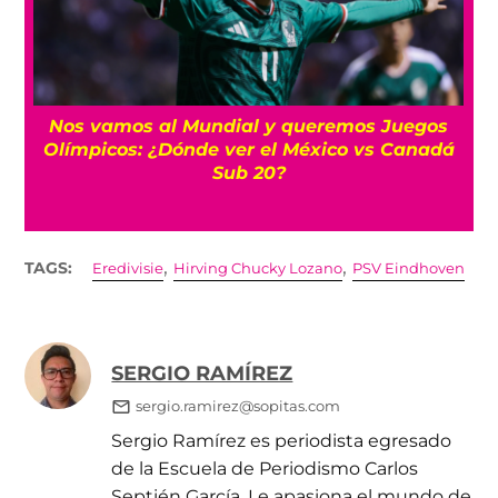
Nos vamos al Mundial y queremos Juegos
Olímpicos: ¿Dónde ver el México vs Canadá
Sub 20?
,
,
TAGS:
Eredivisie
Hirving Chucky Lozano
PSV Eindhoven
SERGIO RAMÍREZ
sergio.ramirez@sopitas.com
Sergio Ramírez es periodista egresado
de la Escuela de Periodismo Carlos
Septién García. Le apasiona el mundo de