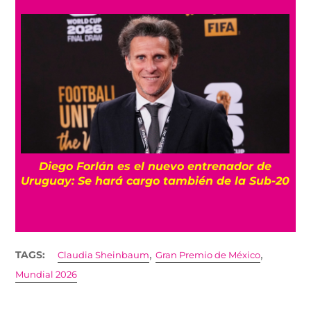
 entrenador de
¡Imparables! México firma 
bién de la Sub-20
participación en Juegos Centr
con récord de medall
,
,
TAGS:
Claudia Sheinbaum
Gran Premio de México
Mundial 2026