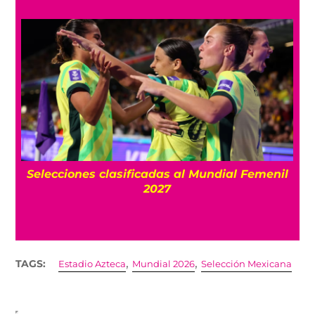
s
Selecciones clasificadas al Mundial Femenil
el
2027
,
,
TAGS:
Estadio Azteca
Mundial 2026
Selección Mexicana