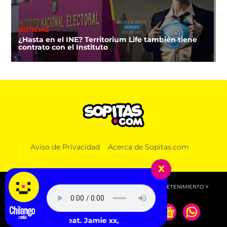
NOTICIAS
¿Hasta en el INE? Territorium Life también tiene
contrato con el Instituto
Aviso de Privacidad
Acerca de Sopitas.com
x
© 2026 SOPITAS.COM - MÚSICA, NOTICIAS, DEPORTES, ENTRETENIMIENTO Y
MÁS!.
feat. Jamie xx, Neneh Cherry, CLYPSO - Wherever You Go