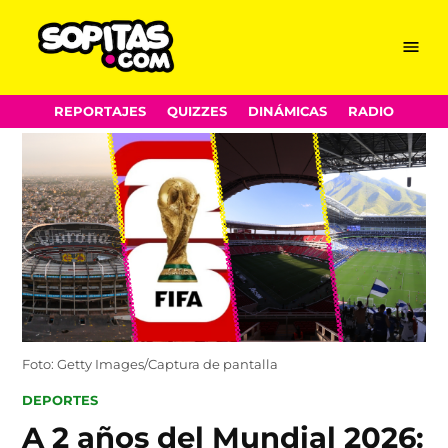
Menu
Sopitas.com
Skip
REPORTAJES
QUIZZES
DINÁMICAS
RADIO
to
content
Foto: Getty Images/Captura de pantalla
POSTED
DEPORTES
IN
A 2 años del Mundial 2026: